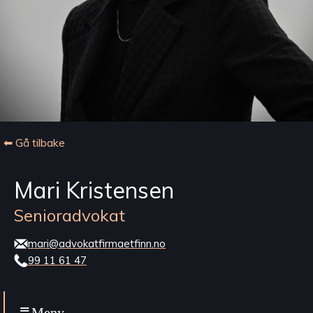
⬅ Gå tilbake
Mari Kristensen
Senioradvokat
mari@advokatfirmaetfinn.no
99 11 61 47
Meny